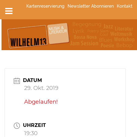
Zum
Kartenreservierung
Newsletter Abonnieren
Kontakt
Inhalt
springen
DATUM
29. Okt. 2019
Abgelaufen!
UHRZEIT
19:30