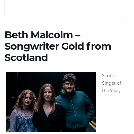
Beth Malcolm –
Songwriter Gold from
Scotland
Scots
Singer of
the Year,