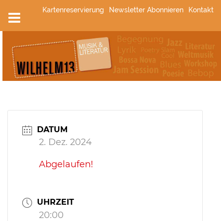
Zum
Kartenreservierung
Newsletter Abonnieren
Kontakt
Inhalt
springen
DATUM
2. Dez. 2024
Abgelaufen!
UHRZEIT
20:00