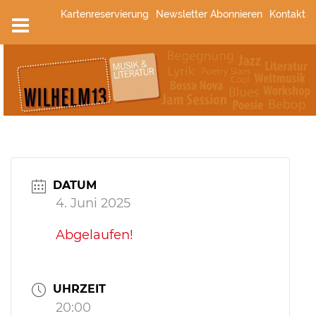
Zum
Kartenreservierung
Newsletter Abonnieren
Kontakt
Inhalt
springen
DATUM
4. Juni 2025
Abgelaufen!
UHRZEIT
20:00