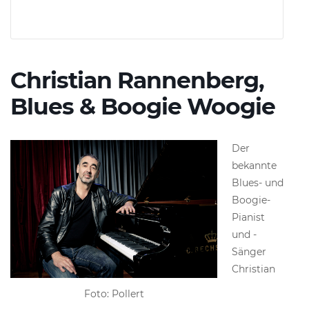
Christian Rannenberg,
Blues & Boogie Woogie
Der
bekannte
Blues- und
Boogie-
Pianist
und -
Sänger
Christian
Foto: Pollert