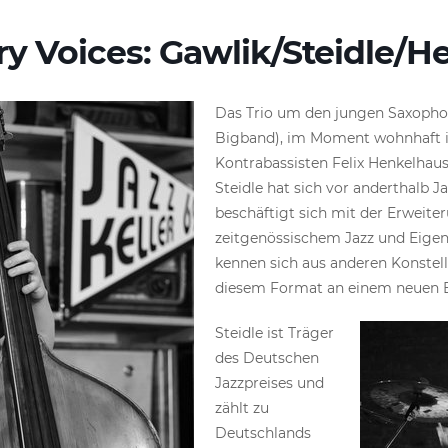
y Voices: Gawlik/Steidle/
Das Trio um den jungen Saxophon
Bigband), im Moment wohnhaft i
Kontrabassisten Felix Henkelhau
Steidle hat sich vor anderthalb 
beschäftigt sich mit der Erweite
zeitgenössischem Jazz und Eige
kennen sich aus anderen Konstell
diesem Format an einem neuen 
Steidle ist Träger
des Deutschen
Jazzpreises und
zählt zu
Deutschlands