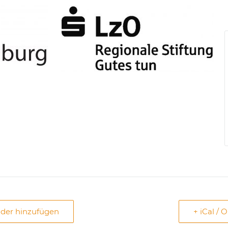
nder hinzufügen
+ iCal / 