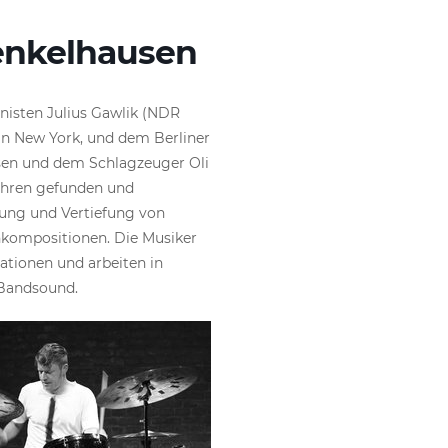
Henkelhausen
isten Julius Gawlik (NDR
n New York, und dem Berliner
sen und dem Schlagzeuger Oli
Jahren gefunden und
rung und Vertiefung von
nkompositionen. Die Musiker
ationen und arbeiten in
Bandsound.