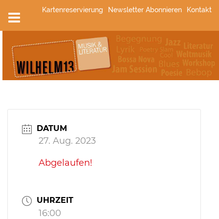
Zum
Kartenreservierung
Newsletter Abonnieren
Kontakt
Inhalt
springen
DATUM
27. Aug. 2023
Abgelaufen!
UHRZEIT
16:00