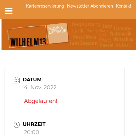
Zum
Kartenreservierung
Newsletter Abonnieren
Kontakt
Inhalt
springen
DATUM
4. Nov. 2022
Abgelaufen!
UHRZEIT
20:00