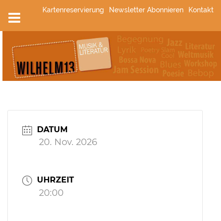
Zum
Kartenreservierung
Newsletter Abonnieren
Kontakt
Inhalt
springen
DATUM
20. Nov. 2026
UHRZEIT
20:00