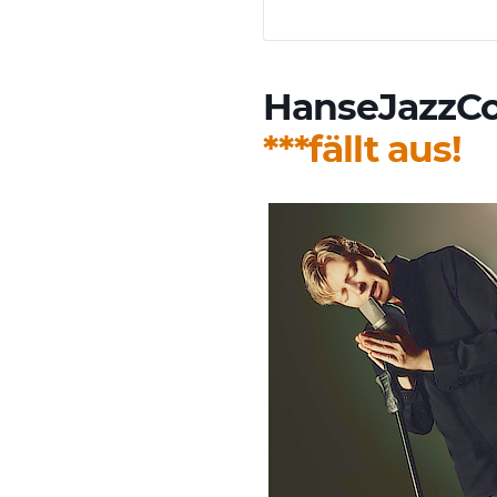
HanseJazzCon
***fällt aus!