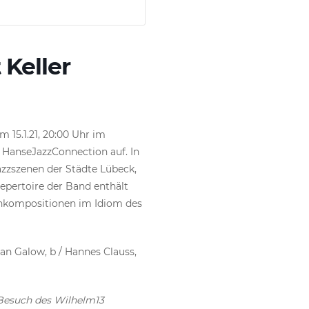
 Keller
 15.1.21, 20:00 Uhr im
 HanseJazzConnection auf. In
zzszenen der Städte Lübeck,
ertoire der Band enthält
nkompositionen im Idiom des
ian Galow, b / Hannes Clauss,
n Besuch des Wilhelm13