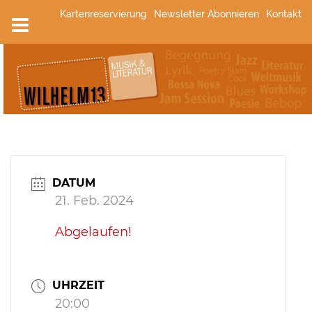
Zum
Kartenreservierung
Newsletter Abonnieren
Kontakt
Inhalt
springen
DATUM
21. Feb. 2024
Abgelaufen!
UHRZEIT
20:00