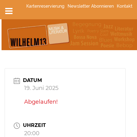
Zum
Kartenreservierung
Newsletter Abonnieren
Kontakt
Inhalt
springen
DATUM
19. Juni 2025
Abgelaufen!
UHRZEIT
20:00