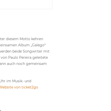
Unter diesem Motto kehren
emeinsamen Album „Galego“
 werden beide Songwriter mit
von Paulo Pereira geleitete
o dann auch noch gemeinsam
 Uhr im Musik- und
Website von ticket2go
e