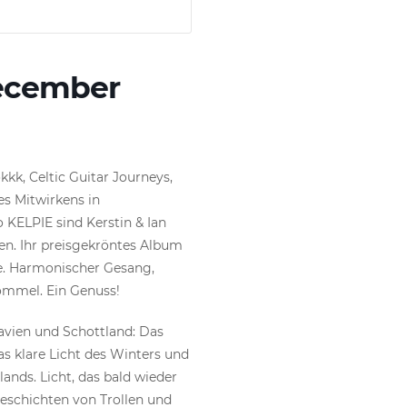
December
kk, Celtic Guitar Journeys,
es Mitwirkens in
 KELPIE sind Kerstin & Ian
en. Ihr preisgekröntes Album
e. Harmonischer Gesang,
rommel. Ein Genuss!
avien und Schottland: Das
as klare Licht des Winters und
nds. Licht, das bald wieder
eschichten von Trollen und