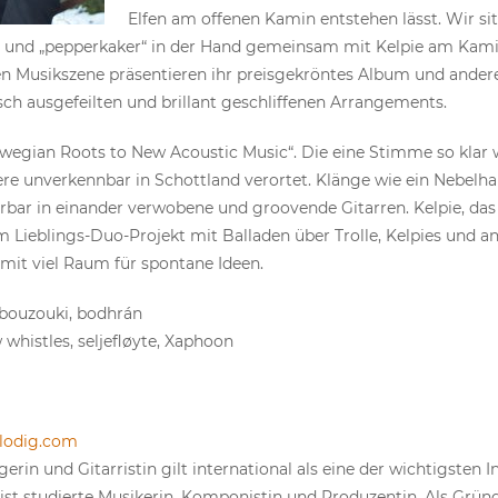
Elfen am offenen Kamin entstehen lässt. Wir si
und „pepperkaker“ in der Hand gemeinsam mit Kelpie am Kaminf
n Musikszene präsentieren ihr preisgekröntes Album und andere
isch ausgefeilten und brillant geschliffenen Arrangements.
wegian Roots to New Acoustic Music“. Die eine Stimme so klar 
ere unverkennbar in Schottland verortet. Klänge wie ein Nebelh
ar in einander verwobene und groovende Gitarren. Kelpie, das 
m Lieblings-Duo-Projekt mit Balladen über Trolle, Kelpies und a
mit viel Raum für spontane Ideen.
, bouzouki, bodhrán
w whistles, seljefløyte, Xaphoon
lodig.com
in und Gitarristin gilt international als eine der wichtigsten 
 ist studierte Musikerin, Komponistin und Produzentin. Als Gr