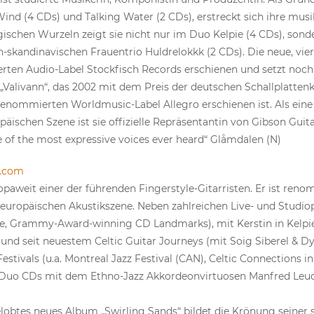
nd (4 CDs) und Talking Water (2 CDs), erstreckt sich ihre musik
ischen Wurzeln zeigt sie nicht nur im Duo Kelpie (4 CDs), sond
kandinavischen Frauentrio Huldrelokkk (2 CDs). Die neue, vier
ten Audio-Label Stockfisch Records erschienen und setzt noch
Valivann“, das 2002 mit dem Preis der deutschen Schallplatten
enommierten Worldmusic-Label Allegro erschienen ist. Als eine 
päischen Szene ist sie offizielle Repräsentantin von Gibson Guita
 of the most expressive voices ever heard“ Glåmdalen (N)
e.com
opaweit einer der führenden Fingerstyle-Gitarristen. Er ist ren
uropäischen Akustikszene. Neben zahlreichen Live- und Studiopr
e, Grammy-Award-winning CD Landmarks), mit Kerstin in Kelpie
und seit neuestem Celtic Guitar Journeys (mit Soig Siberel & Dyl
estivals (u.a. Montreal Jazz Festival (CAN), Celtic Connections i
en Duo CDs mit dem Ethno-Jazz Akkordeonvirtuosen Manfred Leuc
lobtes neues Album „Swirling Sands“ bildet die Krönung seiner 