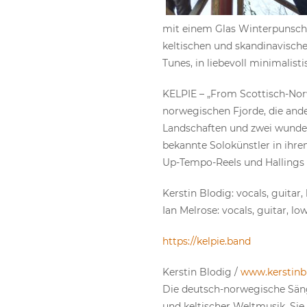
mit einem Glas Winterpunsch 
keltischen und skandinavische
Tunes, in liebevoll minimalist
KELPIE – „From Scottisch-Nor
norwegischen Fjorde, die and
Landschaften und zwei wunderb
bekannte Solokünstler in ihre
Up-Tempo-Reels und Hallings 
Kerstin Blodig: vocals, guitar
Ian Melrose: vocals, guitar, lo
https://kelpie.band
Kerstin Blodig /
www.kerstinb
Die deutsch-norwegische Sänger
und keltischer Weltmusik. Sie