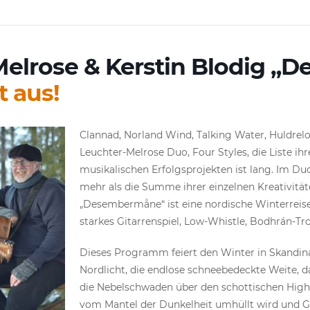
 Melrose & Kerstin Blodig „
t aus!
Clannad, Norland Wind, Talking Water, Huldrelok
Leuchter-Melrose Duo, Four Styles, die Liste ihr
musikalischen Erfolgsprojekten ist lang. Im Duo
mehr als die Summe ihrer einzelnen Kreativität
„Desembermåne“ ist eine nordische Winterreis
starkes Gitarrenspiel, Low-Whistle, Bodhrán-T
Dieses Programm feiert den Winter in Skandin
Nordlicht, die endlose schneebedeckte Weite, d
die Nebelschwaden über den schottischen Highla
vom Mantel der Dunkelheit umhüllt wird und G