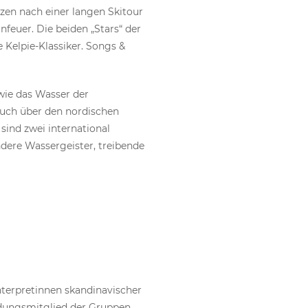
tzen nach einer langen Skitour
euer. Die beiden „Stars“ der
 Kelpie-Klassiker. Songs &
wie das Wasser der
auch über den nordischen
sind zwei international
ndere Wassergeister, treibende
Interpretinnen skandinavischer
ündungsmitglied der Gruppen