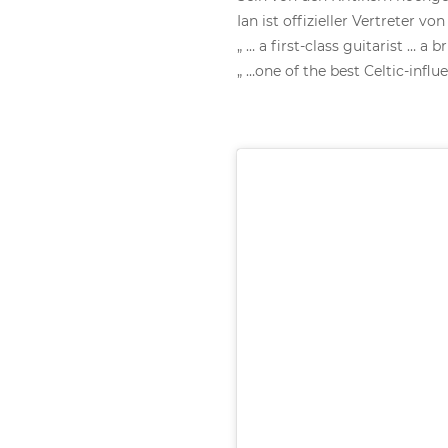
Ian ist offizieller Vertreter v
„ … a first-class guitarist … a 
„ …one of the best Celtic-infl