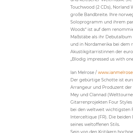
Touchwood (2 CDs), Norland Wi
große Bandbreite. Ihre norweg
Soloprogramm und ihrem pan-s
Woods“ ist auf dem renommier
Maßstäbe als ihr Debutalbum „
und in Nordamerika bei dem r
Akustikgitarristinnen der euro
„Blodig impressed us with one
Ian Melrose /
www.ianmelros
Der gebürtige Schotte ist eur
Arrangeur und Produzent der e
Mey und Clannad (Welttourne
Gitarrenprojekten Four Styles 
bei den weltweit wichtigsten F
Interceltique (FR). Die beid
seines weltoffenen Stils.
Sein von den Kritikern hochge