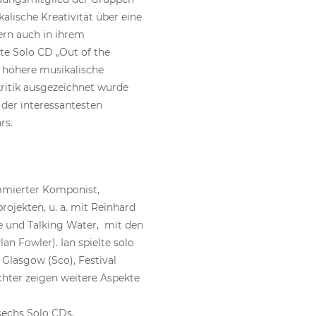
alische Kreativität über eine
ern auch in ihrem
te Solo CD „Out of the
 höhere musikalische
kritik ausgezeichnet wurde
der interessantesten
rs.
ommierter Komponist,
ojekten, u. a. mit Reinhard
 und Talking Water, mit den
an Fowler). Ian spielte solo
n Glasgow (Sco), Festival
hter zeigen weitere Aspekte
sechs Solo CDs.