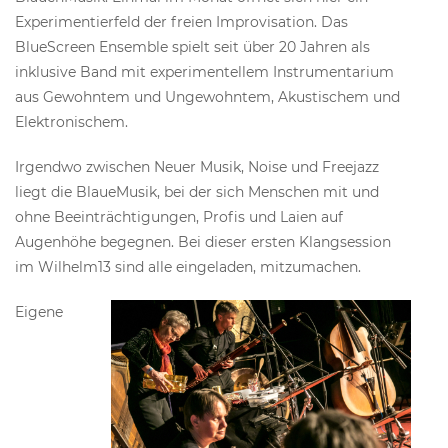
Experimentierfeld der freien Improvisation. Das
BlueScreen Ensemble spielt seit über 20 Jahren als
inklusive Band mit experimentellem Instrumentarium
aus Gewohntem und Ungewohntem, Akustischem und
Elektronischem.
Irgendwo zwischen Neuer Musik, Noise und Freejazz
liegt die BlaueMusik, bei der sich Menschen mit und
ohne Beeinträchtigungen, Profis und Laien auf
Augenhöhe begegnen. Bei dieser ersten Klangsession
im Wilhelm13 sind alle eingeladen, mitzumachen.
Eigene