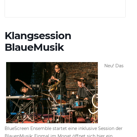
Klangsession
BlaueMusik
Neu! Das
BlueScreen Ensemble startet eine inklusive Session der
BlauenMusik: Einmal im Monat öffnet sich hier ein