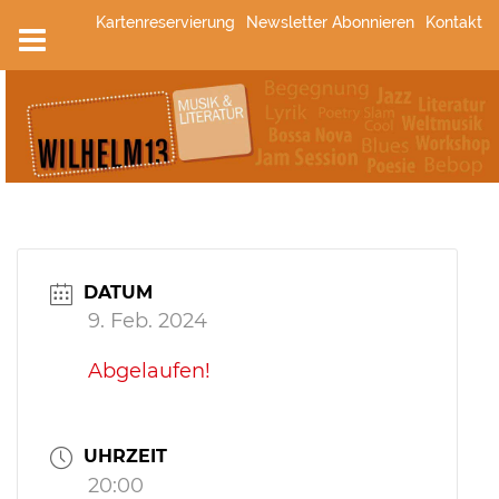
Zum
Kartenreservierung
Newsletter Abonnieren
Kontakt
Inhalt
springen
DATUM
9. Feb. 2024
Abgelaufen!
UHRZEIT
20:00