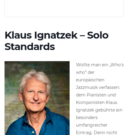
Klaus Ignatzek – Solo
Standards
Wollte man ein „Who’s
who“ der
europäischen
Jazzmusik verfassen:
dem Pianisten und
Komponisten Klaus
Ignatzek gebührte ein
besonders
umfangreicher
Eintrag. Denn nicht