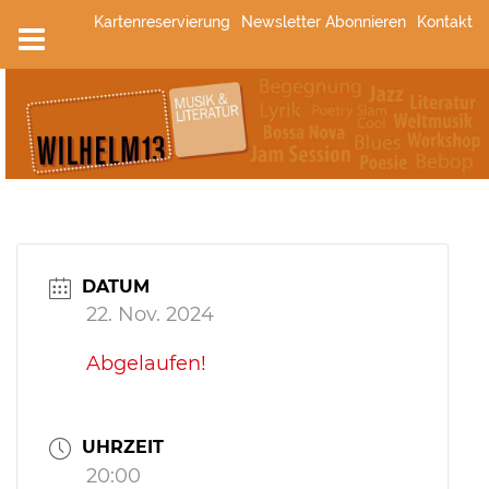
Zum
Kartenreservierung
Newsletter Abonnieren
Kontakt
Inhalt
springen
DATUM
22. Nov. 2024
Abgelaufen!
UHRZEIT
20:00