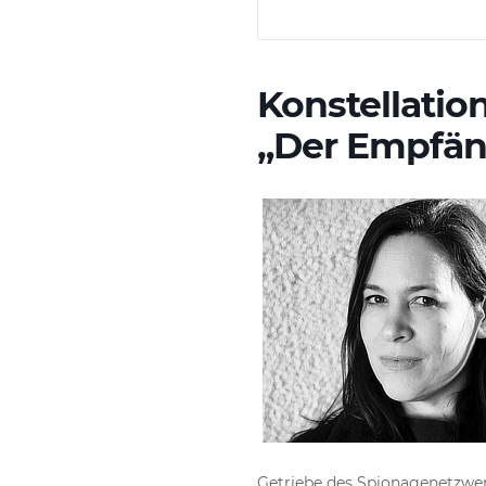
Konstellatio
„Der Empfän
Getriebe des Spionagenetzwerk