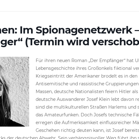
nen: Im Spionagenetzwerk –
ger“ (Termin wird verschob
Für ihren neuen Roman „Der Empfänger“ hat Ul
Lebensgeschichte ihres Großonkels fiktional ve
Kriegseintritt der Amerikaner brodelt es in den
Antisemitische und rassistische Gruppierungen
Massen, deutsche Nationalisten feiern Hitler al
deutsche Auswanderer Josef Klein lebt davon re
sind die multikulturellen Straßen Harlems und s
das Amateurfunken. Doch Josefs technische Fä
erregen die Aufmerksamkeit einflussreicher Mä
Geschehen richtig deuten kann, ist Josef bereit
s der deutschen Abwehr. Sein verhängnisvoller Weg führt ihn s