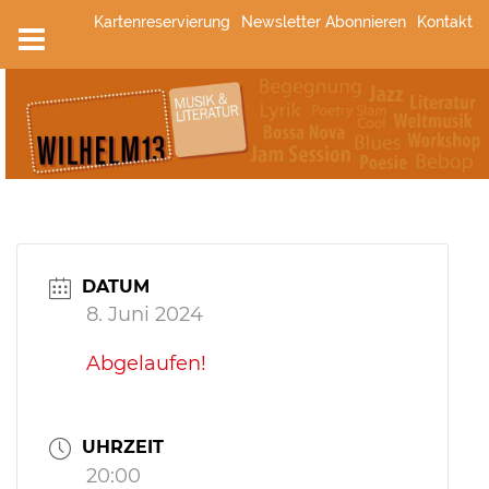
Zum
Kartenreservierung
Newsletter Abonnieren
Kontakt
Inhalt
springen
DATUM
8. Juni 2024
Abgelaufen!
UHRZEIT
20:00