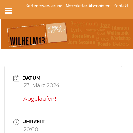
Zum
Kartenreservierung
Newsletter Abonnieren
Kontakt
Inhalt
springen
DATUM
27. März 2024
Abgelaufen!
UHRZEIT
20:00