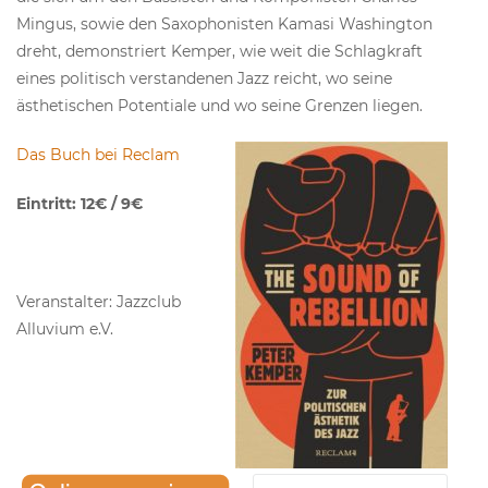
Mingus, sowie den Saxophonisten Kamasi Washington
dreht, demonstriert Kemper, wie weit die Schlagkraft
eines politisch verstandenen Jazz reicht, wo seine
ästhetischen Potentiale und wo seine Grenzen liegen.
Das Buch bei Reclam
Eintritt: 12€ / 9€
Veranstalter: Jazzclub
Alluvium e.V.