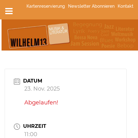
Zum
Kartenreservierung
Newsletter Abonnieren
Kontakt
Inhalt
springen
DATUM
23. Nov. 2025
Abgelaufen!
UHRZEIT
11:00