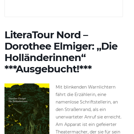
LiteraTour Nord –
Dorothee Elmiger: „Die
Holländerinnen“
***Ausgebucht!***
Mit blinkenden Warnlichtern
fährt die Erzählerin, eine
namenlose Schriftstellerin, an
den Straßenrand, als ein
unerwarteter Anruf sie erreicht.
Am Apparat ist ein gefeierter
Theatermacher, der sie für sein