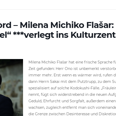
ord – Milena Michiko Flašar:
“ ***verlegt ins Kulturzen
Milena Michiko Flašar hat eine frische Sprache 
Zeit gefunden: Herr Ono ist unbemerkt verstorben.
immer mehr. Erst wenn es wärmer wird, rufen di
dann Herrn Sakai mit dem Putztrupp, zu dem Su
spezialisiert auf solche Kodokushi-Fälle. „Fräulei
nennt, fügt sich widerstrebend in die neuen Aufg
Geduld, Ehrfurcht und Sorgfalt, außerdem eine
wachsen, zugleich entfernt man sich voneinand
die Grenze zwischen Desinteresse und Diskretion.