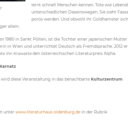
lernt schnell Menschen kennen. Tote wie Lebend
r
unterschiedlichen Daseinswegen. Sie sieht Fass
porös werden. Und obwohl ihr Goldhamster sich 
ger allein.
en 1980 in Sankt Pölten, ist die Tochter einer japanischen Mutte
llerin in Wien und unterrichtet Deutsch als Fremdsprache. 2012 erh
nte ihn Krawatte
den österreichischen Literaturpreis Alpha.
 Karnatz
wird diese Veranstaltung in das benachbarte
Kulturzentrum
et unter
www.literaturhaus-oldenburg.de
in der Rubrik