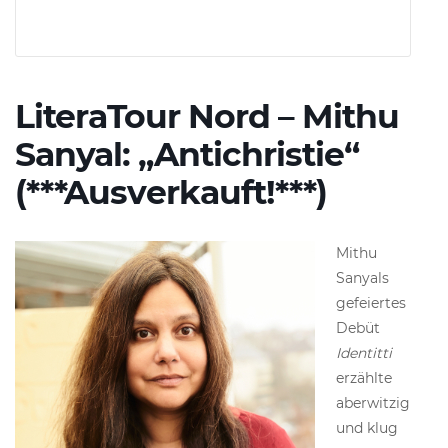
LiteraTour Nord – Mithu
Sanyal: „Antichristie“
(***Ausverkauft!***)
Mithu
Sanyals
gefeiertes
Debüt
Identitti
erzählte
aberwitzig
und klug