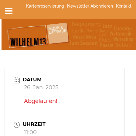
Zum
Kartenreservierung
Newsletter Abonnieren
Kontakt
Inhalt
springen
DATUM
26. Jan. 2025
Abgelaufen!
UHRZEIT
11:00