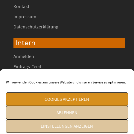
Kontakt
Impressum
Datenschutzerklärung
Intern
Anmelden
Eintrags-Feed
Kommentar-Feed
Wir verwenden Cookies, um unsere Website und unseren Service zu optimieren.
WordPress.org
COOKIES AKZEPTIEREN
ABLEHNEN
EINSTELLUNGEN ANZEIGEN
© 2026 Wilhelm13. Proudly powered by
Sydney