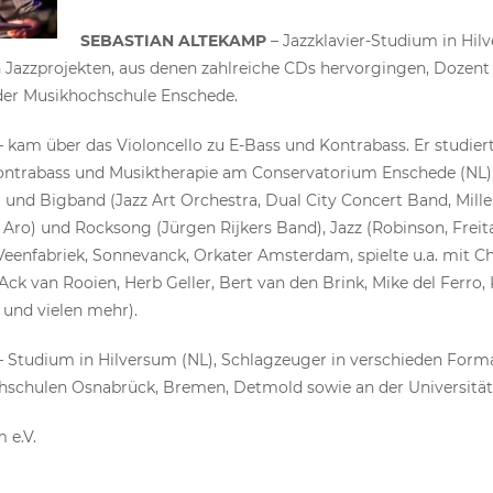
SEBASTIAN ALTEKAMP
– Jazzklavier-Studium in Hilv
 Jazzprojekten, aus denen zahlreiche CDs hervorgingen, Dozent fu
er Musikhochschule Enschede.
 kam über das Violoncello zu E-Bass und Kontrabass. Er studier
ontrabass und Musiktherapie am Conservatorium Enschede (NL).
 und Bigband (Jazz Art Orchestra, Dual City Concert Band, Mill
`Aro) und Rocksong (Jürgen Rijkers Band), Jazz (Robinson, Frei
eenfabriek, Sonnevanck, Orkater Amsterdam, spielte u.a. mit C
Ack van Rooien, Herb Geller, Bert van den Brink, Mike del Ferro, 
 und vielen mehr).
 Studium in Hilversum (NL), Schlagzeuger in verschieden Form
hschulen Osnabrück, Bremen, Detmold sowie an der Universitä
 e.V.