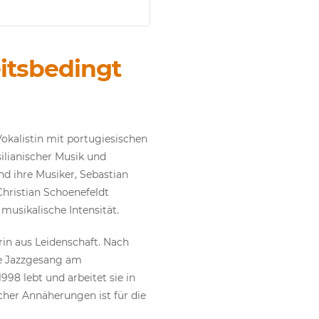
eitsbedingt
Vokalistin mit portugiesischen
silianischer Musik und
d ihre Musiker, Sebastian
Christian Schoenefeldt
usikalische Intensität.
in aus Leidenschaft. Nach
hre Jazzgesang am
98 lebt und arbeitet sie in
her Annäherungen ist für die