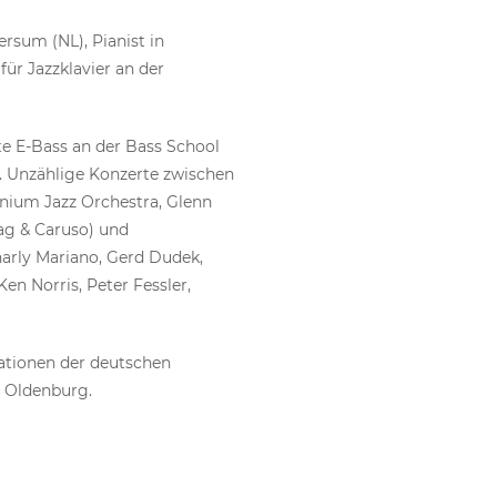
ersum (NL), Pianist in
̈r Jazzklavier an der
te E-Bass an der Bass School
 Unzählige Konzerte zwischen
enium Jazz Orchestra, Glenn
tag & Caruso) und
harly Mariano, Gerd Dudek,
Ken Norris, Peter Fessler,
ationen der deutschen
t Oldenburg.