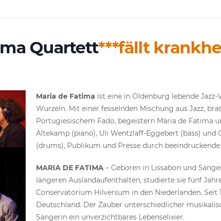
ima Quartett
***fällt krankh
Maria de Fatima
ist eine in Oldenburg lebende Jazz-
Wurzeln. Mit einer fesselnden Mischung aus Jazz, bra
Portugiesischem Fado, begeistern Maria de Fatima un
Altekamp (piano), Uli Wentzlaff-Eggebert (bass) und 
(drums), Publikum und Presse durch beeindruckende m
MARIA DE FATIMA
– Geboren in Lissabon und Sänger
längeren Auslandaufenthalten, studierte sie fünf Ja
Conservatorium Hilversum in den Niederlanden. Seit 19
Deutschland. Der Zauber unterschiedlicher musikalisc
Sängerin ein unverzichtbares Lebenselixier.