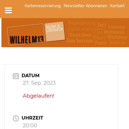
Zum
Kartenreservierung
Newsletter Abonnieren
Kontakt
Inhalt
springen
DATUM
27. Sep. 2023
Abgelaufen!
UHRZEIT
20:00