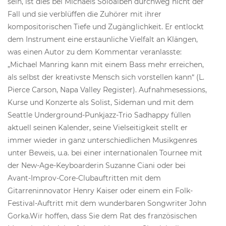
sein, ist dies bei Michaels Soloalben durchweg nicht der
Fall und sie verblüffen die Zuhörer mit ihrer
kompositorischen Tiefe und Zugänglichkeit. Er entlockt
dem Instrument eine erstaunliche Vielfalt an Klängen,
was einen Autor zu dem Kommentar veranlasste:
„Michael Manring kann mit einem Bass mehr erreichen,
als selbst der kreativste Mensch sich vorstellen kann“ (L.
Pierce Carson, Napa Valley Register). Aufnahmesessions,
Kurse und Konzerte als Solist, Sideman und mit dem
Seattle Underground-Punkjazz-Trio Sadhappy füllen
aktuell seinen Kalender, seine Vielseitigkeit stellt er
immer wieder in ganz unterschiedlichen Musikgenres
unter Beweis, u.a. bei einer internationalen Tournee mit
der New-Age-Keyboarderin Suzanne Ciani oder bei
Avant-Improv-Core-Clubauftritten mit dem
Gitarreninnovator Henry Kaiser oder einem ein Folk-
Festival-Auftritt mit dem wunderbaren Songwriter John
Gorka.Wir hoffen, dass Sie dem Rat des französischen