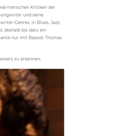
hwärmerischen Kritiken der
Songwriter und seine
riter-Genres, in Blues, Jazz,
t deshalb bis dato ein
riante nur mit Bassist Thomas
sikers zu erkennen: