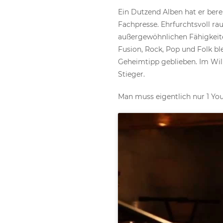
Ein Dutzend Alben hat er bere
Fachpresse. Ehrfurchtsvoll ra
außergewöhnlichen Fähigkeiten
Fusion, Rock, Pop und Folk bl
Geheimtipp geblieben. Im Wilh
Stieger.
Man muss eigentlich nur 1 Yo