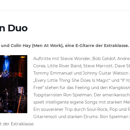
n Duo
und Colin Hay (Men At Work), eine E-Gitarre der Extraklasse.
Auftritte mit Stevie Wonder, Bob Geldof, Andr
Corea, Little River Band, Steve Marriott, Dave 
Tommy Emmanuel und Johnny Guitar Watson zie
„Every Little Thing She Does Is Magic“ und “I
Free” stehen für das Feeling und den Klangko
Topgitarristen Ron Spielman. Der amerikanisc
spielt intelligente eigene Songs mit starken M
Ein souveräner Trip durch Soul-Rock, Pop und 
Gitarrensoli und starken Drums. Ron Spielman h
t der Extraklasse.