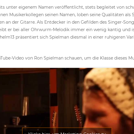
its unter eigenem Namen veröffentlicht, stets begleitet von sc
unen Musikerkollegen seinen Namen, loben seine Qualitäten als 
 an der Gitarre. Als Entdecker in den Gefilden des Singer-Songw
eibt er bei aller Ohrwurm-Melodik immer ein wenig kantig und is
elm13 präsentiert sich Spielman diesmal in einer ruhigeren Va
uTube-Video von Ron Spielman schauen, um die Klasse dieses Mu