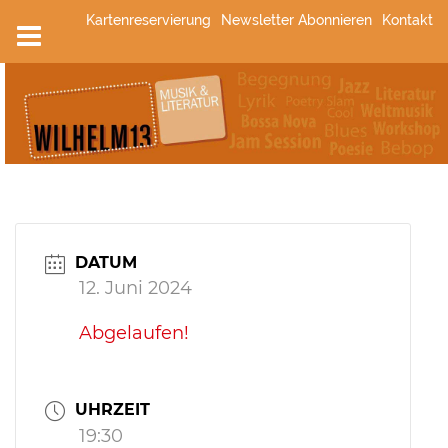
Zum
Kartenreservierung
Newsletter Abonnieren
Kontakt
Inhalt
springen
DATUM
12. Juni 2024
Abgelaufen!
UHRZEIT
19:30