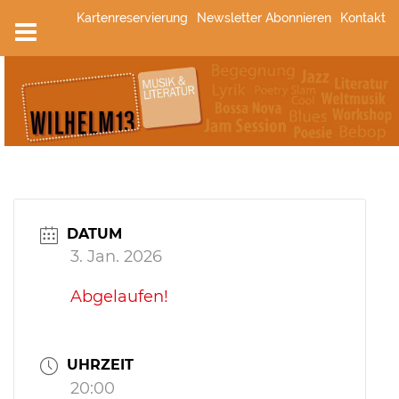
Zum
Kartenreservierung
Newsletter Abonnieren
Kontakt
Inhalt
springen
DATUM
3. Jan. 2026
Abgelaufen!
UHRZEIT
20:00