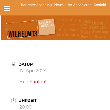
Zum
Kartenreservierung
Newsletter Abonnieren
Kontakt
Inhalt
springen
DATUM
17. Apr. 2024
Abgelaufen!
UHRZEIT
20:00