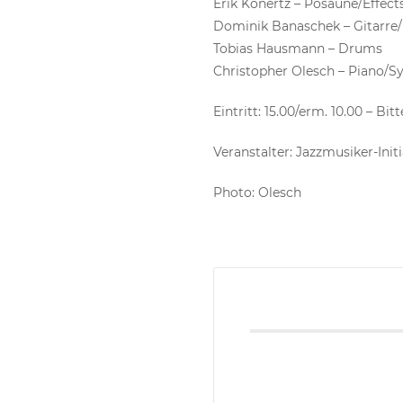
Erik Konertz – Posaune/Effect
Dominik Banaschek – Gitarre/
Tobias Hausmann – Drums
Christopher Olesch – Piano/Sy
Eintritt: 15.00/erm. 10.00 – Bi
Veranstalter: Jazzmusiker-Init
Photo: Olesch