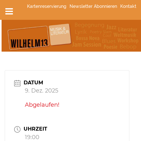
Zum
Kartenreservierung
Newsletter Abonnieren
Kontakt
Inhalt
springen
DATUM
9. Dez. 2025
Abgelaufen!
UHRZEIT
19:00