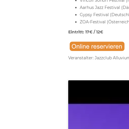
Vincoli Sonori Festival (
Aarhus Jazz Festival (D
Gypsy Festival (Deutschl
ZOA-Festival (Österreich
Eintritt: 17€ / 12€
Veranstalter: Jazzclub Alluvium