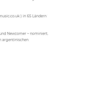
sic.co.uk ) in 65 Ländern
p und Newcomer – nominiert.
n argentinischen