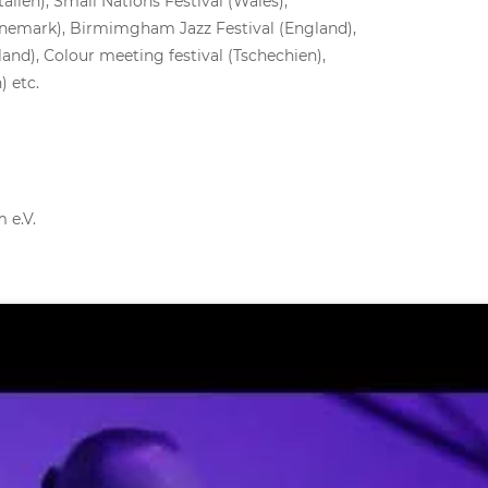
Italien), Small Nations Festival (Wales),
änemark), Birmimgham Jazz Festival (England),
and), Colour meeting festival (Tschechien),
) etc.
 e.V.