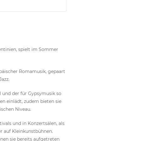
entinien, spielt im Sommer
ropäischer Romamusik, gepaart
azz.
ühl und der für Gypsymusik so
en einlädt, zudem bieten sie
ischen Niveau.
ivals und in Konzertsälen, als
r auf Kleinkunstbühnen.
enen sie bereits aufgetreten