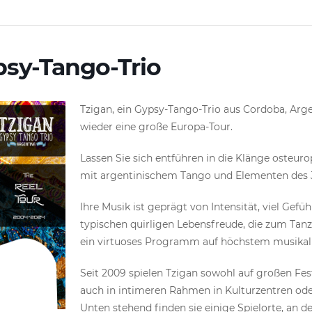
psy-Tango-Trio
Tzigan, ein Gypsy-Tango-Trio aus Cordoba, Arg
wieder eine große Europa-Tour.
Lassen Sie sich entführen in die Klänge osteu
mit argentinischem Tango und Elementen des J
Ihre Musik ist geprägt von Intensität, viel Gef
typischen quirligen Lebensfreude, die zum Tanz
ein virtuoses Programm auf höchstem musikal
Seit 2009 spielen Tzigan sowohl auf großen Fest
auch in intimeren Rahmen in Kulturzentren ode
Unten stehend finden sie einige Spielorte, an d