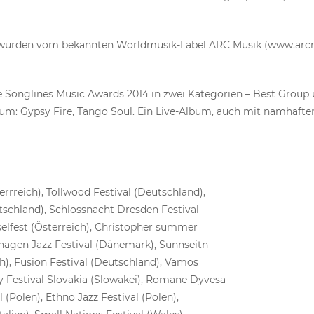
i wurden vom bekannten Worldmusik-Label ARC Musik (www.arcmu
e Songlines Music Awards 2014 in zwei Kategorien – Best Grou
bum: Gypsy Fire, Tango Soul. Ein Live-Album, auch mit namhafte
errreich), Tollwood Festival (Deutschland),
tschland), Schlossnacht Dresden Festival
elfest (Österreich), Christopher summer
nhagen Jazz Festival (Dänemark), Sunnseitn
ch), Fusion Festival (Deutschland), Vamos
sy Festival Slovakia (Slowakei), Romane Dyvesa
l (Polen), Ethno Jazz Festival (Polen),