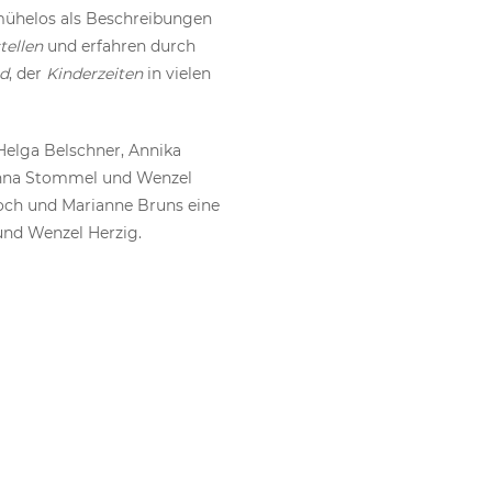
mühelos als Beschreibungen
tellen
und erfahren durch
nd
, der
Kinderzeiten
in vielen
 Helga Belschner, Annika
a Anna Stommel und Wenzel
och und Marianne Bruns eine
nd Wenzel Herzig.