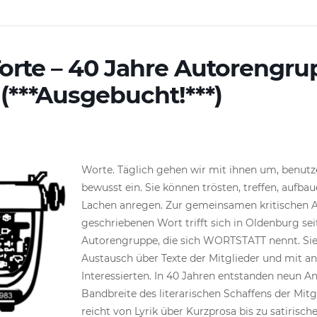
Torte – 40 Jahre Autorengr
***Ausgebucht!***)
Worte. Täglich gehen wir mit ihnen um, benutze
bewusst ein. Sie können trösten, treffen, aufb
Lachen anregen. Zur gemeinsamen kritischen 
geschriebenen Wort trifft sich in Oldenburg sei
Autorengruppe, die sich WORTSTATT nennt. Sie
Austausch über Texte der Mitglieder und mit and
Interessierten. In 40 Jahren entstanden neun An
Bandbreite des literarischen Schaffens der Mitg
reicht von Lyrik über Kurzprosa bis zu satirisch