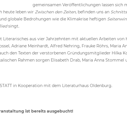
gemeinsamen Veröffentlichungen lassen sich 
h heute leben wir
Zwischen den Zeiten
, befinden uns an
Schnitts
e und globale Bedrohungen wie die Klimakrise heftigen
Seitenwi
lied
singt.
 Literarisches aus vier Jahrzehnten mit aktuellen Arbeiten von
Kossel, Adriane Meinhardt, Alfred Nehring, Frauke Röhrs, Mari
auch den Texten der verstorbenen Gründungsmitglieder Hilka K
alischen Rahmen sorgen Elisabeth Drab, Maria Anna Stommel u
STATT in Kooperation mit dem Literaturhaus Oldenburg.
ranstaltung ist bereits ausgebucht!