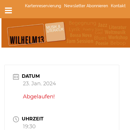
Zum
Kartenreservierung
Newsletter Abonnieren
Kontakt
Inhalt
springen
DATUM
23. Jan. 2024
Abgelaufen!
UHRZEIT
19:30