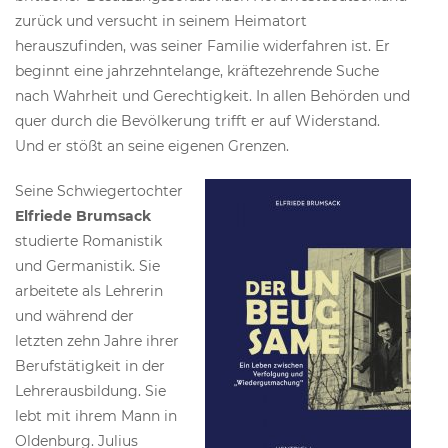
zurück und versucht in seinem Heimatort
herauszufinden, was seiner Familie widerfahren ist. Er
beginnt eine jahrzehntelange, kräftezehrende Suche
nach Wahrheit und Gerechtigkeit. In allen Behörden und
quer durch die Bevölkerung trifft er auf Widerstand.
Und er stößt an seine eigenen Grenzen.
Seine Schwiegertochter
Elfriede Brumsack
studierte Romanistik
und Germanistik. Sie
arbeitete als Lehrerin
und während der
letzten zehn Jahre ihrer
Berufstätigkeit in der
Lehrerausbildung. Sie
lebt mit ihrem Mann in
Oldenburg. Julius